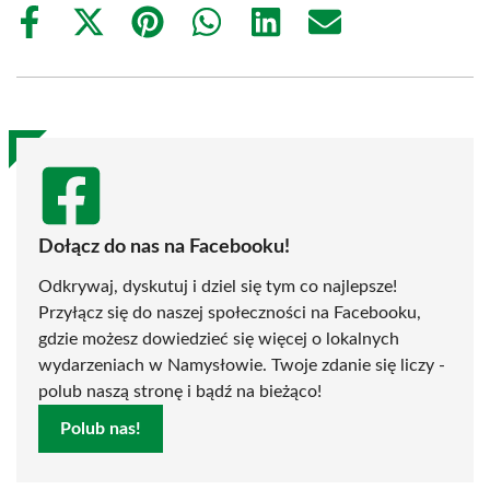
Share
Share
Share
Share
Share
Share
on
on
on
on
on
on
Facebook
X
Pinterest
WhatsApp
LinkedIn
Email
(Twitter)
Dołącz do nas na Facebooku!
Odkrywaj, dyskutuj i dziel się tym co najlepsze!
Przyłącz się do naszej społeczności na Facebooku,
gdzie możesz dowiedzieć się więcej o lokalnych
wydarzeniach w Namysłowie. Twoje zdanie się liczy -
polub naszą stronę i bądź na bieżąco!
Polub nas!