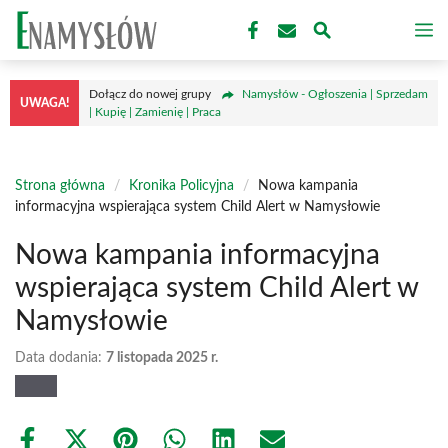
Przejdź
M
do
treści
Dołącz do nowej grupy
Namysłów - Ogłoszenia | Sprzedam
UWAGA!
| Kupię | Zamienię | Praca
Strona główna
/
Kronika Policyjna
/
Nowa kampania
informacyjna wspierająca system Child Alert w Namysłowie
Nowa kampania informacyjna
wspierająca system Child Alert w
Namysłowie
Data dodania:
7 listopada 2025 r.
Share
Share
Share
Share
Share
Share