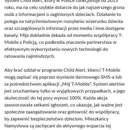
System Child Alert, który w Polsce funkcjonuje od 2013
roku, ma na celu szybkie dotarcie do jak najszerszego grona
osób z informacjami o zaginionych dzieciach. Działanie to
polega na natychmiastowym rozsyłaniu wizerunku dziecka
oraz szczegółowych informacji przez media i inne dostępne
kanały. Mija dokładnie dekada od momentu współpracy T-
Mobile z Policją, co podkreśla znaczenie partnerstwa w
efektywnym wykorzystaniu nowych technologii do
ratowania najmłodszych.
Aby brać udział w programie Child Alert, klienci T-Mobile
mogą zapisać się poprzez wysłanie darmowego SMS-a lub
za pośrednictwem aplikacji „Mój T-Mobile”. System alertów
jest uruchamiany tylko w wyjątkowych przypadkach, a jego
skuteczność do tej pory wynosi 100%. Każda akcja
zaowocowała setkami zgłoszeń, co ukazuje, jak ważne jest
społeczne zaangażowanie oraz gotowość do współpracy,
by zapewnić bezpieczeństwo dzieciom. Mieszkańcy
Namysłowa są zachęcani do aktywnego wsparcia tej