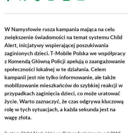
on
on
on
on
on
on
Facebook
X
Pinterest
WhatsApp
LinkedIn
Email
(Twitter)
W Namysłowie rusza kampania mająca na celu
zwiększenie świadomości na temat systemu Child
Alert, inicjatywy wspierającej poszukiwania
zaginionych dzieci. T-Mobile Polska we współpracy
z Komendą Główną Policji apelują o zaangażowanie
społeczności lokalnej w te działania. Celem
kampanii jest nie tylko informowanie, ale także
mobilizowanie mieszkańców do szybkiej reakcji w
przypadkach zaginięcia dzieci, co może uratować
życie. Warto zaznaczyć, że czas odgrywa kluczową
rolę w tych sytuacjach, a każda sekunda jest na
wagę złota.