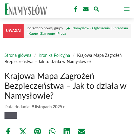
Przejdź
M
do
treści
Dołącz do nowej grupy
Namysłów - Ogłoszenia | Sprzedam
UWAGA!
| Kupię | Zamienię | Praca
Strona główna
/
Kronika Policyjna
/
Krajowa Mapa Zagrożeń
Bezpieczeństwa – Jak to działa w Namysłowie?
Krajowa Mapa Zagrożeń
Bezpieczeństwa – Jak to działa w
Namysłowie?
Data dodania:
9 listopada 2025 r.
Share
Share
Share
Share
Share
Share