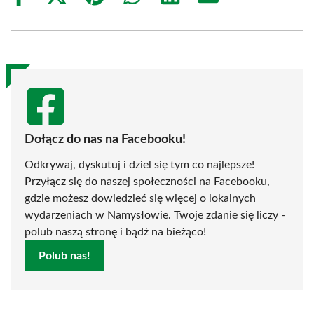
on
on
on
on
on
on
Facebook
X
Pinterest
WhatsApp
LinkedIn
Email
(Twitter)
Dołącz do nas na Facebooku!
Odkrywaj, dyskutuj i dziel się tym co najlepsze!
Przyłącz się do naszej społeczności na Facebooku,
gdzie możesz dowiedzieć się więcej o lokalnych
wydarzeniach w Namysłowie. Twoje zdanie się liczy -
polub naszą stronę i bądź na bieżąco!
Polub nas!