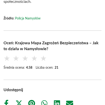
społecznościach.
Źródło:
Policja Namysłów
Oceń: Krajowa Mapa Zagrożeń Bezpieczeństwa – Jak
to działa w Namysłowie?
★
★
★
★
★
Średnia ocena:
4.58
Liczba ocen:
21
Udostępnij
Share
Share
Share
Share
Share
Share