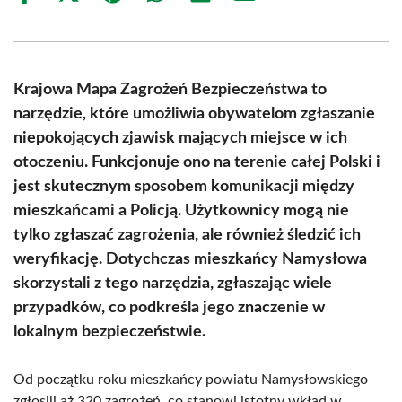
on
on
on
on
on
on
Facebook
X
Pinterest
WhatsApp
LinkedIn
Email
(Twitter)
Krajowa Mapa Zagrożeń Bezpieczeństwa to
narzędzie, które umożliwia obywatelom zgłaszanie
niepokojących zjawisk mających miejsce w ich
otoczeniu. Funkcjonuje ono na terenie całej Polski i
jest skutecznym sposobem komunikacji między
mieszkańcami a Policją. Użytkownicy mogą nie
tylko zgłaszać zagrożenia, ale również śledzić ich
weryfikację. Dotychczas mieszkańcy Namysłowa
skorzystali z tego narzędzia, zgłaszając wiele
przypadków, co podkreśla jego znaczenie w
lokalnym bezpieczeństwie.
Od początku roku mieszkańcy powiatu Namysłowskiego
zgłosili aż 320 zagrożeń, co stanowi istotny wkład w