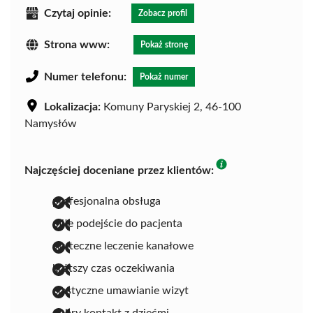
Czytaj opinie:
Zobacz profil
Strona www:
Pokaż stronę
Numer telefonu:
Pokaż numer
Lokalizacja:
Komuny Paryskiej 2, 46-100
Namysłów
Najczęściej doceniane przez klientów:
profesjonalna obsługa
miłe podejście do pacjenta
skuteczne leczenie kanałowe
krótszy czas oczekiwania
elastyczne umawianie wizyt