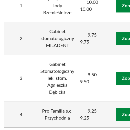
10.00
1
Lody
Zob
10.00
Rzemieślnicze
Gabinet
9.75
2
stomatologiczny
Zob
9.75
MILADENT
Gabinet
Stomatologiczny
9.50
3
lek. stom.
Zob
9.50
Agnieszka
Dębicka
Pro Familia s.c.
9.25
4
Zob
Przychodnia
9.25