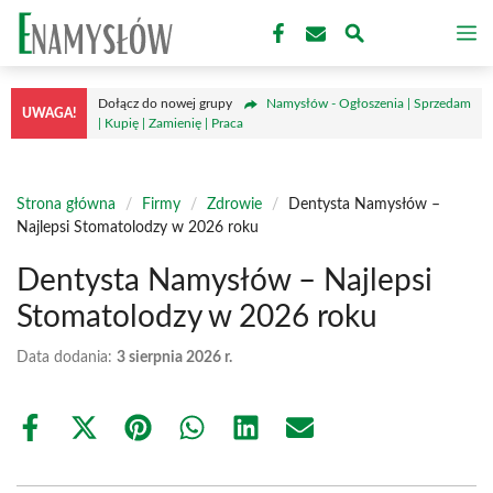
Przejdź
M
do
treści
Dołącz do nowej grupy
Namysłów - Ogłoszenia | Sprzedam
UWAGA!
| Kupię | Zamienię | Praca
Strona główna
/
Firmy
/
Zdrowie
/
Dentysta Namysłów –
Najlepsi Stomatolodzy w 2026 roku
Dentysta Namysłów – Najlepsi
Stomatolodzy w 2026 roku
Data dodania:
3 sierpnia 2026 r.
Share
Share
Share
Share
Share
Share
on
on
on
on
on
on
Facebook
X
Pinterest
WhatsApp
LinkedIn
Email
(Twitter)