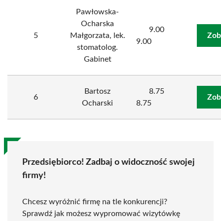
Pawłowska-
Ocharska
9.00
5
Małgorzata, lek.
Zob
9.00
stomatolog.
Gabinet
Bartosz
8.75
6
Zob
Ocharski
8.75
Przedsiębiorco! Zadbaj o widoczność swojej
firmy!
Chcesz wyróżnić firmę na tle konkurencji?
Sprawdź jak możesz wypromować wizytówkę