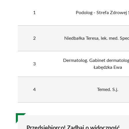
1
Podolog - Strefa Zdrowej
2
Niedbałka Teresa, lek. med. Spec
Dermatolog. Gabinet dermatologi
3
Łabędzka Ewa
4
Temed. S.j.
Przedsiębiorco! Zadbaj o widoczność