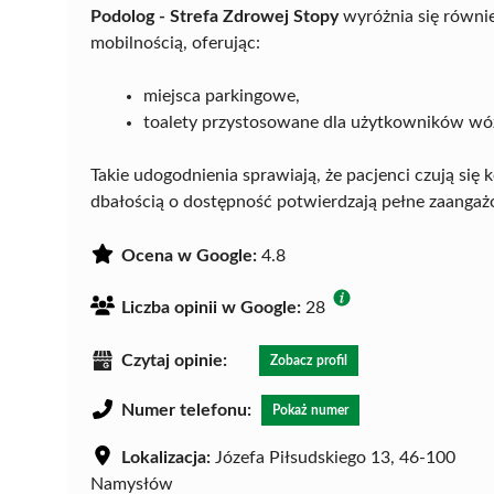
Podolog - Strefa Zdrowej Stopy
wyróżnia się równie
mobilnością, oferując:
miejsca parkingowe,
toalety przystosowane dla użytkowników wó
Takie udogodnienia sprawiają, że pacjenci czują się
dbałością o dostępność potwierdzają pełne zaanga
Ocena w Google:
4.8
Liczba opinii w Google:
28
Czytaj opinie:
Zobacz profil
Numer telefonu:
Pokaż numer
Lokalizacja:
Józefa Piłsudskiego 13, 46-100
Namysłów