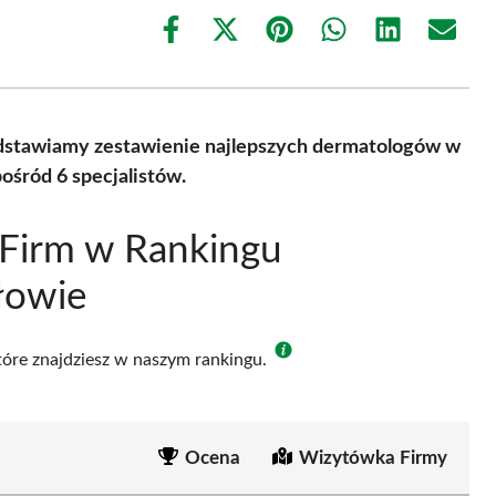
Share
Share
Share
Share
Share
Share
on
on
on
on
on
on
Facebook
X
Pinterest
WhatsApp
LinkedIn
Email
(Twitter)
edstawiamy zestawienie najlepszych dermatologów w
śród 6 specjalistów.
 Firm w Rankingu
łowie
które znajdziesz w naszym rankingu.
Ocena
Wizytówka Firmy