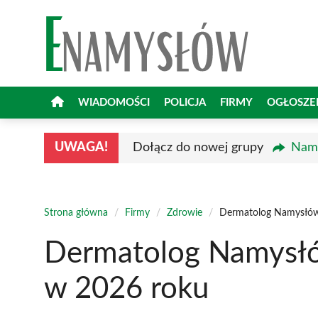
Przejdź
do
treści
WIADOMOŚCI
POLICJA
FIRMY
OGŁOSZE
UWAGA!
Dołącz do nowej grupy
Namy
Strona główna
/
Firmy
/
Zdrowie
/
Dermatolog Namysłów 
Dermatolog Namysłów
w 2026 roku