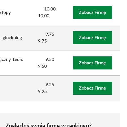
10.00
 Stopy
Zobacz Firmę
10.00
9.75
. ginekolog
Zobacz Firmę
9.75
czny. Leda.
9.50
Zobacz Firmę
9.50
9.25
Zobacz Firmę
9.25
Znalazłeś swoją firmę w rankingu?