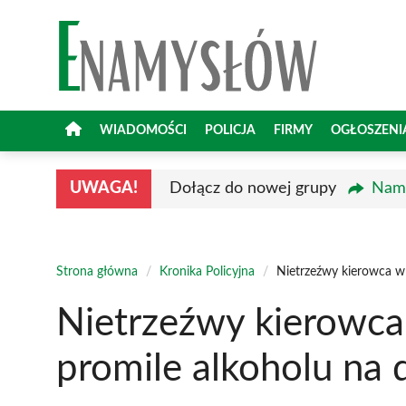
Przejdź
do
treści
WIADOMOŚCI
POLICJA
FIRMY
OGŁOSZENI
UWAGA!
Dołącz do nowej grupy
Namy
Strona główna
/
Kronika Policyjna
/
Nietrzeźwy kierowca w 
Nietrzeźwy kierowca 
promile alkoholu na 