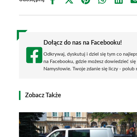
Share
Share
Share
Share
Share
on
on
on
on
on
Facebook
X
Pinterest
WhatsApp
LinkedIn
(Twitter)
Dołącz do nas na Facebooku!
Odkrywaj, dyskutuj i dziel się tym co najlep
na Facebooku, gdzie możesz dowiedzieć się
Namysłowie. Twoje zdanie się liczy - polub 
Zobacz Także