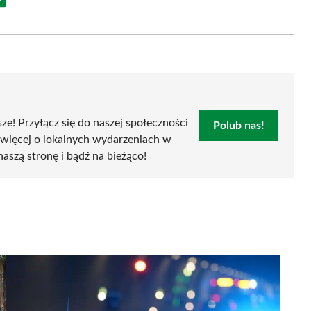
Share
on
Email
sze! Przyłącz się do naszej społeczności
Polub nas!
 więcej o lokalnych wydarzeniach w
naszą stronę i bądź na bieżąco!