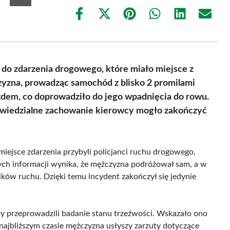
Share
Share
Share
Share
Share
Share
on
on
on
on
on
on
Facebook
X
Pinterest
WhatsApp
LinkedIn
Email
(Twitter)
do zdarzenia drogowego, które miało miejsce z
zyzna, prowadząc samochód z blisko 2 promilami
azdem, co doprowadziło do jego wpadnięcia do rowu.
dpowiedzialne zachowanie kierowcy mogło zakończyć
miejsce zdarzenia przybyli policjanci ruchu drogowego,
pnych informacji wynika, że mężczyzna podróżował sam, a w
ków ruchu. Dzięki temu incydent zakończył się jedynie
y przeprowadzili badanie stanu trzeźwości. Wskazało ono
 najbliższym czasie mężczyzna usłyszy zarzuty dotyczące