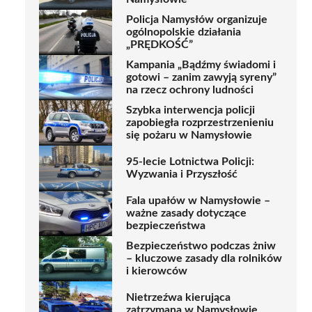
Policja Namysłów organizuje
ogólnopolskie działania
„PRĘDKOŚĆ”
Kampania „Bądźmy świadomi i
gotowi – zanim zawyją syreny”
na rzecz ochrony ludności
Szybka interwencja policji
zapobiegła rozprzestrzenieniu
się pożaru w Namysłowie
95-lecie Lotnictwa Policji:
Wyzwania i Przyszłość
Fala upałów w Namysłowie –
ważne zasady dotyczące
bezpieczeństwa
Bezpieczeństwo podczas żniw
– kluczowe zasady dla rolników
i kierowców
Nietrzeźwa kierująca
zatrzymana w Namysłowie