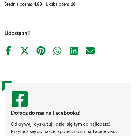
Średnia ocena:
4.83
Liczba ocen:
18
Udostępnij
Share
Share
Share
Share
Share
Share
on
on
on
on
on
on
Facebook
X
Pinterest
WhatsApp
LinkedIn
Email
(Twitter)
Dołącz do nas na Facebooku!
Odkrywaj, dyskutuj i dziel się tym co najlepsze!
Przyłącz się do naszej społeczności na Facebooku,