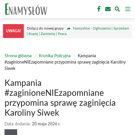
Przejdź
M
do
treści
Dołącz do nowej grupy
Namysłów - Ogłoszenia | Sprzedam
UWAGA!
| Kupię | Zamienię | Praca
Strona główna
/
Kronika Policyjna
/
Kampania
#zaginioneNIEzapomniane przypomina sprawę zaginięcia Karoliny
Siwek
Kampania
#zaginioneNIEzapomniane
przypomina sprawę zaginięcia
Karoliny Siwek
Data dodania:
20 maja 2026 r.