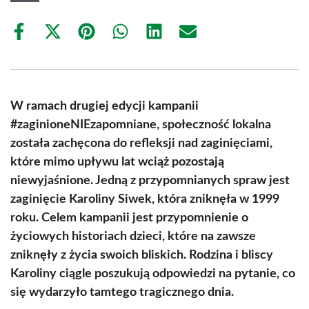
Share
Share
Share
Share
Share
Share
on
on
on
on
on
on
Facebook
X
Pinterest
WhatsApp
LinkedIn
Email
(Twitter)
W ramach drugiej edycji kampanii
#zaginioneNIEzapomniane, społeczność lokalna
została zachęcona do refleksji nad zaginięciami,
które mimo upływu lat wciąż pozostają
niewyjaśnione. Jedną z przypomnianych spraw jest
zaginięcie Karoliny Siwek, która zniknęła w 1999
roku. Celem kampanii jest przypomnienie o
życiowych historiach dzieci, które na zawsze
zniknęły z życia swoich bliskich. Rodzina i bliscy
Karoliny ciągle poszukują odpowiedzi na pytanie, co
się wydarzyło tamtego tragicznego dnia.