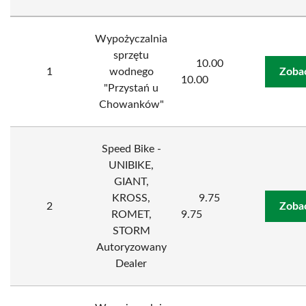
Wypożyczalnia
sprzętu
10.00
1
wodnego
Zoba
10.00
"Przystań u
Chowanków"
Speed Bike -
UNIBIKE,
GIANT,
KROSS,
9.75
2
Zoba
ROMET,
9.75
STORM
Autoryzowany
Dealer