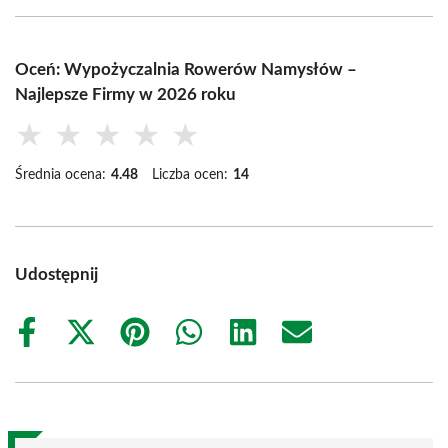
Oceń: Wypożyczalnia Rowerów Namysłów –
Najlepsze Firmy w 2026 roku
★
★
★
★
★
Średnia ocena:
4.48
Liczba ocen:
14
Udostępnij
Share
Share
Share
Share
Share
Share
on
on
on
on
on
on
Facebook
X
Pinterest
WhatsApp
LinkedIn
Email
(Twitter)