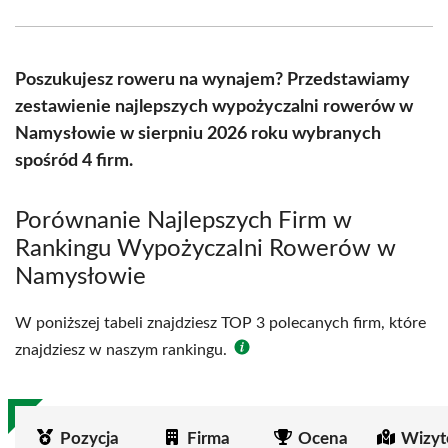
Facebook
X
Pinterest
WhatsApp
LinkedIn
Email
(Twitter)
Poszukujesz roweru na wynajem? Przedstawiamy
zestawienie najlepszych wypożyczalni rowerów w
Namysłowie w sierpniu 2026 roku wybranych
spośród 4 firm.
Porównanie Najlepszych Firm w
Rankingu Wypożyczalni Rowerów w
Namysłowie
W poniższej tabeli znajdziesz TOP 3 polecanych firm, które
znajdziesz w naszym rankingu.
Pozycja
Firma
Ocena
Wizyt