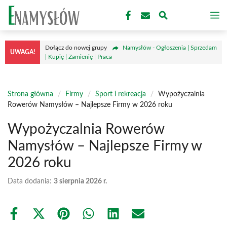
Przejdź
M
do
treści
Dołącz do nowej grupy
Namysłów - Ogłoszenia | Sprzedam
UWAGA!
| Kupię | Zamienię | Praca
Strona główna
/
Firmy
/
Sport i rekreacja
/
Wypożyczalnia
Rowerów Namysłów – Najlepsze Firmy w 2026 roku
Wypożyczalnia Rowerów
Namysłów – Najlepsze Firmy w
2026 roku
Data dodania:
3 sierpnia 2026 r.
Share
Share
Share
Share
Share
Share
on
on
on
on
on
on