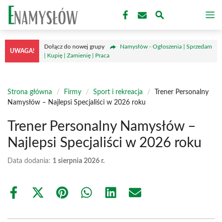
Przejdź
M
do
treści
Dołącz do nowej grupy
Namysłów - Ogłoszenia | Sprzedam
UWAGA!
| Kupię | Zamienię | Praca
Strona główna
/
Firmy
/
Sport i rekreacja
/
Trener Personalny
Namysłów – Najlepsi Specjaliści w 2026 roku
Trener Personalny Namysłów –
Najlepsi Specjaliści w 2026 roku
Data dodania:
1 sierpnia 2026 r.
Share
Share
Share
Share
Share
Share
on
on
on
on
on
on
Facebook
X
Pinterest
WhatsApp
LinkedIn
Email
(Twitter)