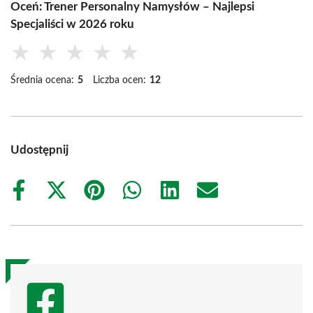
Oceń: Trener Personalny Namysłów – Najlepsi
Specjaliści w 2026 roku
★
★
★
★
★
Średnia ocena:
5
Liczba ocen:
12
Udostępnij
Share
Share
Share
Share
Share
Share
on
on
on
on
on
on
Facebook
X
Pinterest
WhatsApp
LinkedIn
Email
(Twitter)