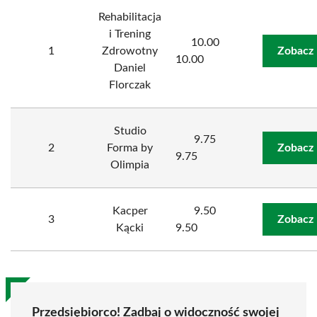
Rehabilitacja
i Trening
10.00
1
Zdrowotny
Zobacz 
10.00
Daniel
Florczak
Studio
9.75
2
Forma by
Zobacz 
9.75
Olimpia
Kacper
9.50
3
Zobacz 
Kącki
9.50
Przedsiębiorco! Zadbaj o widoczność swojej