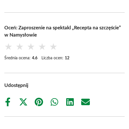
Oceń: Zaproszenie na spektakl „Recepta na szczęście”
w Namysłowie
★
★
★
★
★
Średnia ocena:
4.6
Liczba ocen:
12
Udostępnij
Share
Share
Share
Share
Share
Share
on
on
on
on
on
on
Facebook
X
Pinterest
WhatsApp
LinkedIn
Email
(Twitter)