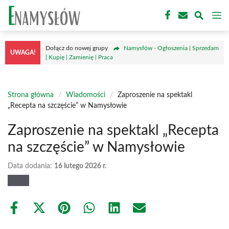
Przejdź
M
do
treści
Dołącz do nowej grupy
Namysłów - Ogłoszenia | Sprzedam
UWAGA!
| Kupię | Zamienię | Praca
Strona główna
/
Wiadomości
/
Zaproszenie na spektakl
„Recepta na szczęście” w Namysłowie
Zaproszenie na spektakl „Recepta
na szczęście” w Namysłowie
Data dodania:
16 lutego 2026 r.
Share
Share
Share
Share
Share
Share
on
on
on
on
on
on
Facebook
X
Pinterest
WhatsApp
LinkedIn
Email