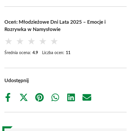
Oceń: Młodzieżowe Dni Lata 2025 – Emocje i
Rozrywka w Namysłowie
★
★
★
★
★
Średnia ocena:
4.9
Liczba ocen:
11
Udostępnij
Share
Share
Share
Share
Share
Share
on
on
on
on
on
on
Facebook
X
Pinterest
WhatsApp
LinkedIn
Email
(Twitter)