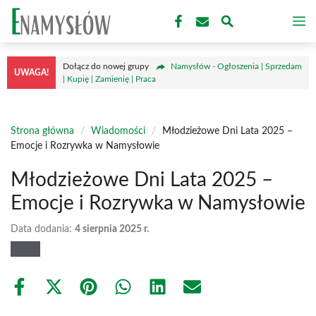
Przejdź
M
do
treści
Dołącz do nowej grupy
Namysłów - Ogłoszenia | Sprzedam
UWAGA!
| Kupię | Zamienię | Praca
Strona główna
/
Wiadomości
/
Młodzieżowe Dni Lata 2025 –
Emocje i Rozrywka w Namysłowie
Młodzieżowe Dni Lata 2025 –
Emocje i Rozrywka w Namysłowie
Data dodania:
4 sierpnia 2025 r.
Share
Share
Share
Share
Share
Share
on
on
on
on
on
on
Facebook
X
Pinterest
WhatsApp
LinkedIn
Email