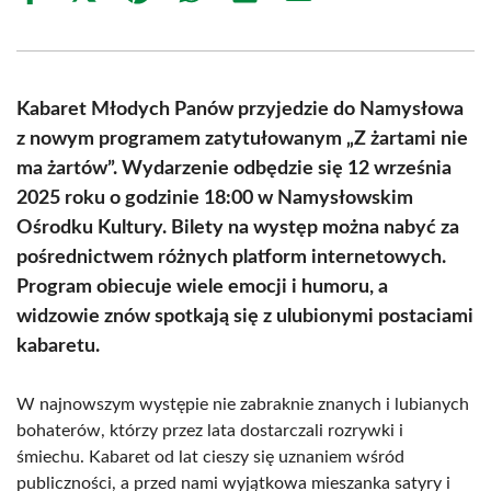
on
on
on
on
on
on
Facebook
X
Pinterest
WhatsApp
LinkedIn
Email
(Twitter)
Kabaret Młodych Panów przyjedzie do Namysłowa
z nowym programem zatytułowanym „Z żartami nie
ma żartów”. Wydarzenie odbędzie się 12 września
2025 roku o godzinie 18:00 w Namysłowskim
Ośrodku Kultury. Bilety na występ można nabyć za
pośrednictwem różnych platform internetowych.
Program obiecuje wiele emocji i humoru, a
widzowie znów spotkają się z ulubionymi postaciami
kabaretu.
W najnowszym występie nie zabraknie znanych i lubianych
bohaterów, którzy przez lata dostarczali rozrywki i
śmiechu. Kabaret od lat cieszy się uznaniem wśród
publiczności, a przed nami wyjątkowa mieszanka satyry i