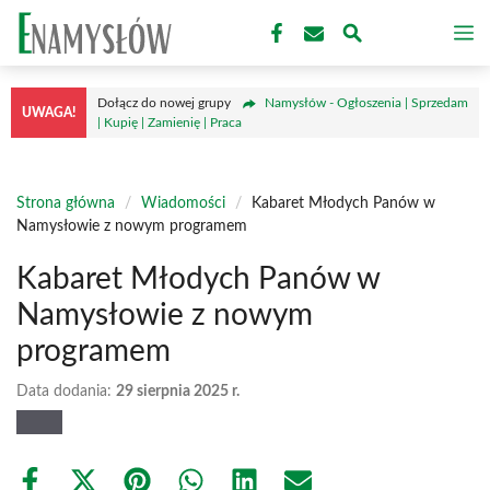
Przejdź
M
do
treści
Dołącz do nowej grupy
Namysłów - Ogłoszenia | Sprzedam
UWAGA!
| Kupię | Zamienię | Praca
Strona główna
/
Wiadomości
/
Kabaret Młodych Panów w
Namysłowie z nowym programem
Kabaret Młodych Panów w
Namysłowie z nowym
programem
Data dodania:
29 sierpnia 2025 r.
Share
Share
Share
Share
Share
Share