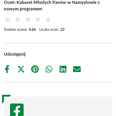
Oceń: Kabaret Młodych Panów w Namysłowie z
nowym programem
★
★
★
★
★
Średnia ocena:
4.64
Liczba ocen:
23
Udostępnij
Share
Share
Share
Share
Share
Share
on
on
on
on
on
on
Facebook
X
Pinterest
WhatsApp
LinkedIn
Email
(Twitter)