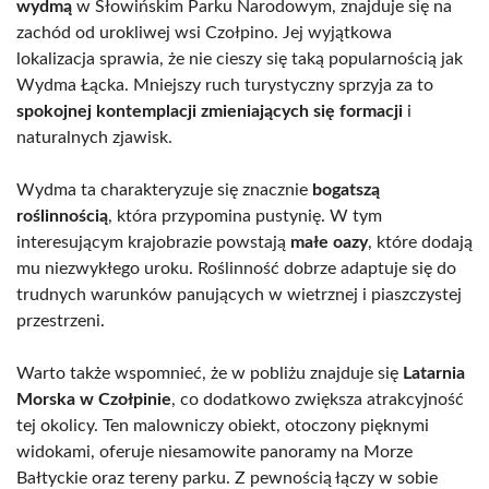
wydmą
w Słowińskim Parku Narodowym, znajduje się na
zachód od urokliwej wsi Czołpino. Jej wyjątkowa
lokalizacja sprawia, że nie cieszy się taką popularnością jak
Wydma Łącka. Mniejszy ruch turystyczny sprzyja za to
spokojnej kontemplacji zmieniających się formacji
i
naturalnych zjawisk.
Wydma ta charakteryzuje się znacznie
bogatszą
roślinnością
, która przypomina pustynię. W tym
interesującym krajobrazie powstają
małe oazy
, które dodają
mu niezwykłego uroku. Roślinność dobrze adaptuje się do
trudnych warunków panujących w wietrznej i piaszczystej
przestrzeni.
Warto także wspomnieć, że w pobliżu znajduje się
Latarnia
Morska w Czołpinie
, co dodatkowo zwiększa atrakcyjność
tej okolicy. Ten malowniczy obiekt, otoczony pięknymi
widokami, oferuje niesamowite panoramy na Morze
Bałtyckie oraz tereny parku. Z pewnością łączy w sobie