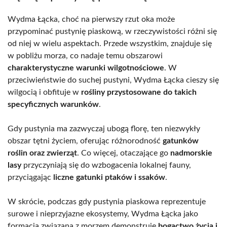
Wydma Łącka, choć na pierwszy rzut oka może
przypominać pustynię piaskową, w rzeczywistości różni się
od niej w wielu aspektach. Przede wszystkim, znajduje się
w pobliżu morza, co nadaje temu obszarowi
charakterystyczne warunki wilgotnościowe
. W
przeciwieństwie do suchej pustyni, Wydma Łącka cieszy się
wilgocią i obfituje w
rośliny przystosowane do takich
specyficznych warunków
.
Gdy pustynia ma zazwyczaj ubogą florę, ten niezwykły
obszar tętni życiem, oferując różnorodność
gatunków
roślin oraz zwierząt
. Co więcej, otaczające go
nadmorskie
lasy
przyczyniają się do wzbogacenia lokalnej fauny,
przyciągając
liczne gatunki ptaków i ssaków
.
W skrócie, podczas gdy pustynia piaskowa reprezentuje
surowe i nieprzyjazne ekosystemy, Wydma Łącka jako
formacja związana z morzem demonstruje
bogactwo życia i