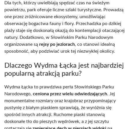
Dla tych, którzy uwielbiają spędzać czas na świeżym
powietrzu, park oferuje liczne szlaki turystyczne. Prowadzą
one przez zróżnicowane ekosystemy, umożliwiając
obserwację bogactwa fauny i flory. Przechadzka po dzikiej
plaży staje się doskonałą okazją do kontemplacji otaczającej
natury. Dodatkowo, w Słowińskim Parku Narodowym
organizowane są
rejsy po jeziorach
, co stanowi idealną
sposobność, aby podziwiać urok tej niezwykłej okolicy.
Dlaczego Wydma Łącka jest najbardziej
popularną atrakcją parku?
Wydma Łącka to prawdziwa perła Słowińskiego Parku
Narodowego,
ceniona przez wielu odwiedzających
. Jej
monumentalne rozmiary oraz krajobraz przypominający
pustynię z białym piaskiem sprawiają, że wyróżnia się
spośród innych atrakcji. Ruchome piaski stanowią
doskonałe tło do pieszych wędrówek, a z jej szczytu
roztaczają się
zapierające dech w piersiach widoki
na