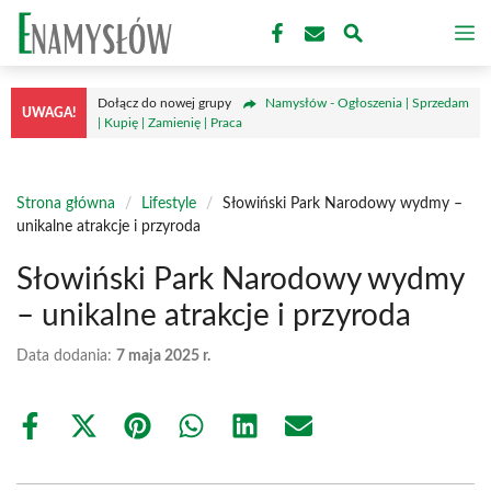
Przejdź
M
do
treści
Dołącz do nowej grupy
Namysłów - Ogłoszenia | Sprzedam
UWAGA!
| Kupię | Zamienię | Praca
Strona główna
/
Lifestyle
/
Słowiński Park Narodowy wydmy –
unikalne atrakcje i przyroda
Słowiński Park Narodowy wydmy
– unikalne atrakcje i przyroda
Data dodania:
7 maja 2025 r.
Share
Share
Share
Share
Share
Share
on
on
on
on
on
on
Facebook
X
Pinterest
WhatsApp
LinkedIn
Email
(Twitter)