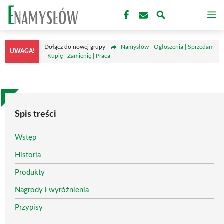
Przejdź
M
do
treści
Dołącz do nowej grupy
Namysłów - Ogłoszenia | Sprzedam
UWAGA!
| Kupię | Zamienię | Praca
Spis treści
Wstęp
Historia
Produkty
Nagrody i wyróżnienia
Przypisy