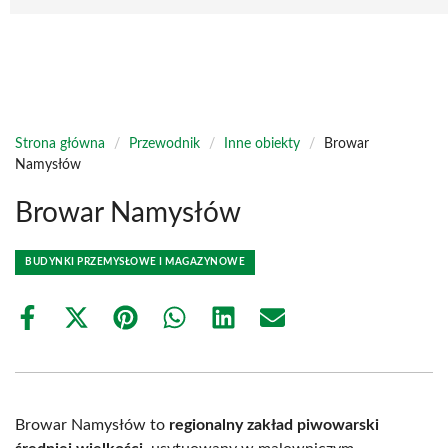
Strona główna
/
Przewodnik
/
Inne obiekty
/
Browar
Namysłów
Browar Namysłów
BUDYNKI PRZEMYSŁOWE I MAGAZYNOWE
Share
Share
Share
Share
Share
Share
on
on
on
on
on
on
Facebook
X
Pinterest
WhatsApp
LinkedIn
Email
(Twitter)
Browar Namysłów to
regionalny zakład piwowarski