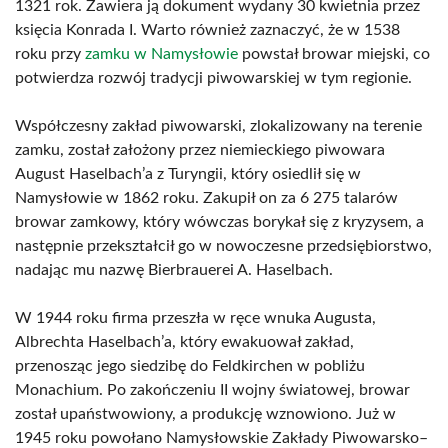
1321 rok. Zawiera ją dokument wydany 30 kwietnia przez
księcia Konrada I. Warto również zaznaczyć, że w 1538
roku przy
zamku w Namysłowie
powstał browar miejski, co
potwierdza rozwój tradycji piwowarskiej w tym regionie.
Współczesny zakład piwowarski, zlokalizowany na terenie
zamku, został założony przez niemieckiego piwowara
August Haselbach’a z Turyngii, który osiedlił się w
Namysłowie w 1862 roku. Zakupił on za 6 275 talarów
browar zamkowy, który wówczas borykał się z kryzysem, a
następnie przekształcił go w nowoczesne przedsiębiorstwo,
nadając mu nazwę Bierbrauerei A. Haselbach.
W 1944 roku firma przeszła w ręce wnuka Augusta,
Albrechta Haselbach’a, który ewakuował zakład,
przenosząc jego siedzibę do Feldkirchen w pobliżu
Monachium. Po zakończeniu II wojny światowej, browar
został upaństwowiony, a produkcję wznowiono. Już w
1945 roku powołano Namysłowskie Zakłady Piwowarsko–