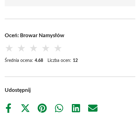
Oceń: Browar Namysłów
★
★
★
★
★
Średnia ocena:
4.68
Liczba ocen:
12
Udostępnij
Share
Share
Share
Share
Share
Share
on
on
on
on
on
on
Facebook
X
Pinterest
WhatsApp
LinkedIn
Email
(Twitter)