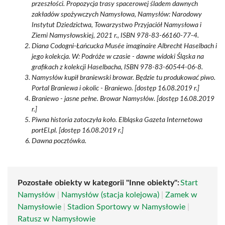
przeszłości. Propozycja trasy spacerowej śladem dawnych
zakładów spożywczych Namysłowa, Namysłów: Narodowy
Instytut Dziedzictwa, Towarzystwo Przyjaciół Namysłowa i
Ziemi Namysłowskiej, 2021 r., ISBN 978-83-66160-77-4.
Diana Codogni-Łańcucka Musée imaginaire Albrecht Haselbach i
jego kolekcja. W: Podróże w czasie - dawne widoki Śląska na
grafikach z kolekcji Haselbacha, ISBN 978-83-60544-06-8.
Namysłów kupił braniewski browar. Będzie tu produkować piwo.
Portal Braniewa i okolic - Braniewo. [dostęp 16.08.2019 r.]
Braniewo - jasne pełne. Browar Namysłów. [dostęp 16.08.2019
r.]
Piwna historia zatoczyła koło. Elbląska Gazeta Internetowa
portEl.pl. [dostęp 16.08.2019 r.]
Dawna pocztówka.
Pozostałe obiekty w kategorii "Inne obiekty":
Start
Namysłów
|
Namysłów (stacja kolejowa)
|
Zamek w
Namysłowie
|
Stadion Sportowy w Namysłowie
|
Ratusz w Namysłowie