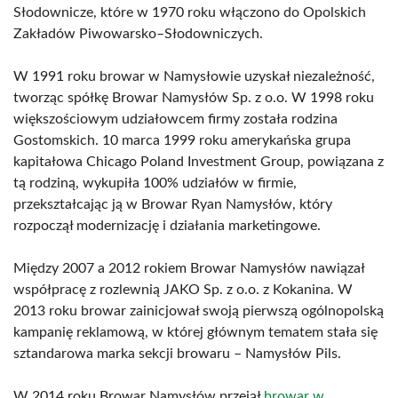
Słodownicze, które w 1970 roku włączono do Opolskich
Zakładów Piwowarsko–Słodowniczych.
W 1991 roku browar w Namysłowie uzyskał niezależność,
tworząc spółkę Browar Namysłów Sp. z o.o. W 1998 roku
większościowym udziałowcem firmy została rodzina
Gostomskich. 10 marca 1999 roku amerykańska grupa
kapitałowa Chicago Poland Investment Group, powiązana z
tą rodziną, wykupiła 100% udziałów w firmie,
przekształcając ją w Browar Ryan Namysłów, który
rozpoczął modernizację i działania marketingowe.
Między 2007 a 2012 rokiem Browar Namysłów nawiązał
współpracę z rozlewnią JAKO Sp. z o.o. z Kokanina. W
2013 roku browar zainicjował swoją pierwszą ogólnopolską
kampanię reklamową, w której głównym tematem stała się
sztandarowa marka sekcji browaru – Namysłów Pils.
W 2014 roku Browar Namysłów przejął
browar w