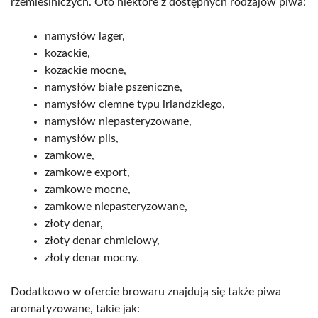
rzemieślniczych. Oto niektóre z dostępnych rodzajów piwa:
namysłów lager,
kozackie,
kozackie mocne,
namysłów białe pszeniczne,
namysłów ciemne typu irlandzkiego,
namysłów niepasteryzowane,
namysłów pils,
zamkowe,
zamkowe export,
zamkowe mocne,
zamkowe niepasteryzowane,
złoty denar,
złoty denar chmielowy,
złoty denar mocny.
Dodatkowo w ofercie browaru znajdują się także piwa
aromatyzowane, takie jak: