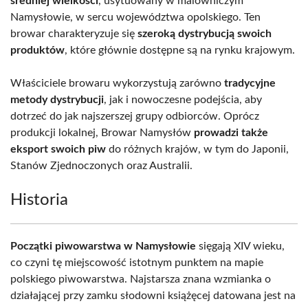
średniej wielkości
, usytuowany w malowniczym
Namysłowie, w sercu województwa opolskiego. Ten
browar charakteryzuje się
szeroką dystrybucją swoich
produktów
, które głównie dostępne są na rynku krajowym.
Właściciele browaru wykorzystują zarówno
tradycyjne
metody dystrybucji
, jak i nowoczesne podejścia, aby
dotrzeć do jak najszerszej grupy odbiorców. Oprócz
produkcji lokalnej, Browar Namysłów
prowadzi także
eksport swoich piw
do różnych krajów, w tym do Japonii,
Stanów Zjednoczonych oraz Australii.
Historia
Początki piwowarstwa w Namysłowie
sięgają XIV wieku,
co czyni tę miejscowość istotnym punktem na mapie
polskiego piwowarstwa. Najstarsza znana wzmianka o
działającej przy zamku słodowni książęcej datowana jest na