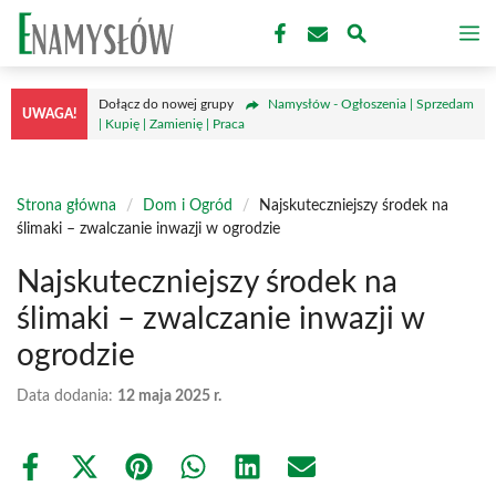
Przejdź
M
do
treści
Dołącz do nowej grupy
Namysłów - Ogłoszenia | Sprzedam
UWAGA!
| Kupię | Zamienię | Praca
Strona główna
/
Dom i Ogród
/
Najskuteczniejszy środek na
ślimaki – zwalczanie inwazji w ogrodzie
Najskuteczniejszy środek na
ślimaki – zwalczanie inwazji w
ogrodzie
Data dodania:
12 maja 2025 r.
Share
Share
Share
Share
Share
Share
on
on
on
on
on
on