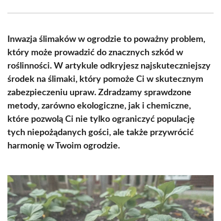
Facebook
X
Pinterest
WhatsApp
LinkedIn
Email
(Twitter)
Inwazja ślimaków w ogrodzie to poważny problem,
który może prowadzić do znacznych szkód w
roślinności. W artykule odkryjesz najskuteczniejszy
środek na ślimaki, który pomoże Ci w skutecznym
zabezpieczeniu upraw. Zdradzamy sprawdzone
metody, zarówno ekologiczne, jak i chemiczne,
które pozwolą Ci nie tylko ograniczyć populację
tych niepożądanych gości, ale także przywrócić
harmonię w Twoim ogrodzie.