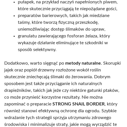
pułapek, na przykład naczyń napełnionych piwem,
które skutecznie przyciągają te niepożądane gości,
preparatów barierowych, takich jak miedziane
taśmy, które tworzą fizyczną przeszkodę,
uniemożliwiając dostęp ślimaków do upraw,
granulatu zawierającego fosforan żelaza, który
wykazuje działanie eliminujące te szkodniki w
sposób selektywny.
Dodatkowo, warto sięgnąć po
metody naturalne
. Skorupki
jajek oraz popiół drzewny rozłożone wokół roślin
skutecznie zniechęcają ślimaki do żerowania. Dobrym
sposobem jest także przyciąganie ich naturalnych
drapieżników, takich jak jeże czy niektóre gatunki ptaków,
co może przynieść korzystne rezultaty. Nie można
zapominać o preparacie
STRONG SNAIL BORDER
, który
również stanowi efektywną ochronę dla ogrodu. Szybkie
wdrażanie tych strategii sprzyja utrzymaniu zdrowego
środowiska i minimalizuje straty, jakie mogą wyrządzić te