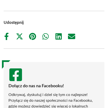
Udostępnij
Share
Share
Share
Share
Share
Share
on
on
on
on
on
on
Facebook
X
Pinterest
WhatsApp
LinkedIn
Email
(Twitter)
Dołącz do nas na Facebooku!
Odkrywaj, dyskutuj i dziel się tym co najlepsze!
Przyłącz się do naszej społeczności na Facebooku,
gdzie możesz dowiedzieć się więcej o lokalnych