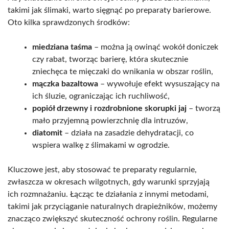
takimi jak ślimaki, warto sięgnąć po preparaty barierowe.
Oto kilka sprawdzonych środków:
miedziana taśma
– można ją owinąć wokół doniczek
czy rabat, tworząc barierę, która skutecznie
zniechęca te mięczaki do wnikania w obszar roślin,
mączka bazaltowa
– wywołuje efekt wysuszający na
ich śluzie, ograniczając ich ruchliwość,
popiół drzewny i rozdrobnione skorupki jaj
– tworzą
mało przyjemną powierzchnię dla intruzów,
diatomit
– działa na zasadzie dehydratacji, co
wspiera walkę z ślimakami w ogrodzie.
Kluczowe jest, aby stosować te preparaty regularnie,
zwłaszcza w okresach wilgotnych, gdy warunki sprzyjają
ich rozmnażaniu. Łącząc te działania z innymi metodami,
takimi jak przyciąganie naturalnych drapieżników, możemy
znacząco zwiększyć skuteczność ochrony roślin. Regularne