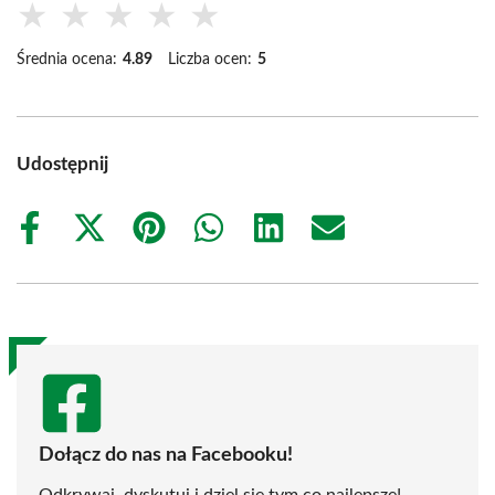
★
★
★
★
★
Średnia ocena:
4.89
Liczba ocen:
5
Udostępnij
Share
Share
Share
Share
Share
Share
on
on
on
on
on
on
Facebook
X
Pinterest
WhatsApp
LinkedIn
Email
(Twitter)
Dołącz do nas na Facebooku!