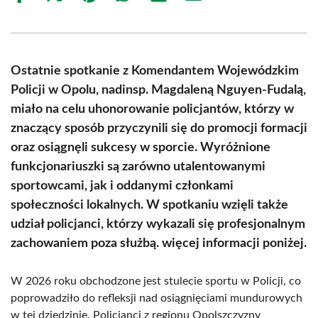
on
on
on
on
on
on
Facebook
X
Pinterest
WhatsApp
LinkedIn
Email
(Twitter)
Ostatnie spotkanie z Komendantem Wojewódzkim
Policji w Opolu, nadinsp. Magdaleną Nguyen-Fudalą,
miało na celu uhonorowanie policjantów, którzy w
znaczący sposób przyczynili się do promocji formacji
oraz osiągnęli sukcesy w sporcie. Wyróżnione
funkcjonariuszki są zarówno utalentowanymi
sportowcami, jak i oddanymi członkami
społeczności lokalnych. W spotkaniu wzięli także
udział policjanci, którzy wykazali się profesjonalnym
zachowaniem poza służbą. więcej informacji poniżej.
W 2026 roku obchodzone jest stulecie sportu w Policji, co
poprowadziło do refleksji nad osiągnięciami mundurowych
w tej dziedzinie. Policjanci z regionu Opolszczyzny