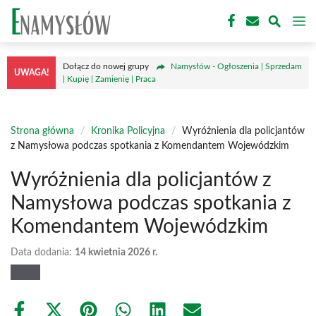
Przejdź
M
do
treści
Dołącz do nowej grupy
Namysłów - Ogłoszenia | Sprzedam
UWAGA!
| Kupię | Zamienię | Praca
Strona główna
/
Kronika Policyjna
/
Wyróżnienia dla policjantów
z Namysłowa podczas spotkania z Komendantem Wojewódzkim
Wyróżnienia dla policjantów z
Namysłowa podczas spotkania z
Komendantem Wojewódzkim
Data dodania:
14 kwietnia 2026 r.
Share
Share
Share
Share
Share
Share