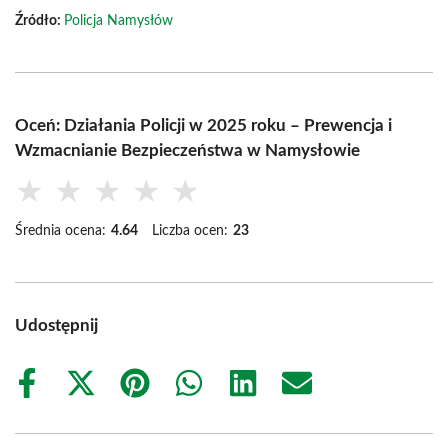
Źródło:
Policja Namysłów
Oceń: Działania Policji w 2025 roku – Prewencja i
Wzmacnianie Bezpieczeństwa w Namysłowie
★
★
★
★
★
Średnia ocena:
4.64
Liczba ocen:
23
Udostępnij
Share
Share
Share
Share
Share
Share
on
on
on
on
on
on
Facebook
X
Pinterest
WhatsApp
LinkedIn
Email
(Twitter)