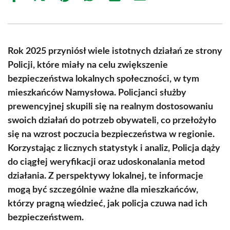
on
on
on
on
on
on
Facebook
X
Pinterest
WhatsApp
LinkedIn
Email
(Twitter)
Rok 2025 przyniósł wiele istotnych działań ze strony
Policji, które miały na celu zwiększenie
bezpieczeństwa lokalnych społeczności, w tym
mieszkańców Namysłowa. Policjanci służby
prewencyjnej skupili się na realnym dostosowaniu
swoich działań do potrzeb obywateli, co przełożyło
się na wzrost poczucia bezpieczeństwa w regionie.
Korzystając z licznych statystyk i analiz, Policja dąży
do ciągłej weryfikacji oraz udoskonalania metod
działania. Z perspektywy lokalnej, te informacje
mogą być szczególnie ważne dla mieszkańców,
którzy pragną wiedzieć, jak policja czuwa nad ich
bezpieczeństwem.