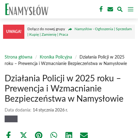
Przejdź
M
do
treści
Dołącz do nowej grupy
Namysłów - Ogłoszenia | Sprzedam
UWAGA!
| Kupię | Zamienię | Praca
Strona główna
/
Kronika Policyjna
/
Działania Policji w 2025
roku – Prewencja i Wzmacnianie Bezpieczeństwa w Namysłowie
Działania Policji w 2025 roku –
Prewencja i Wzmacnianie
Bezpieczeństwa w Namysłowie
Data dodania:
14 stycznia 2026 r.
Share
Share
Share
Share
Share
Share