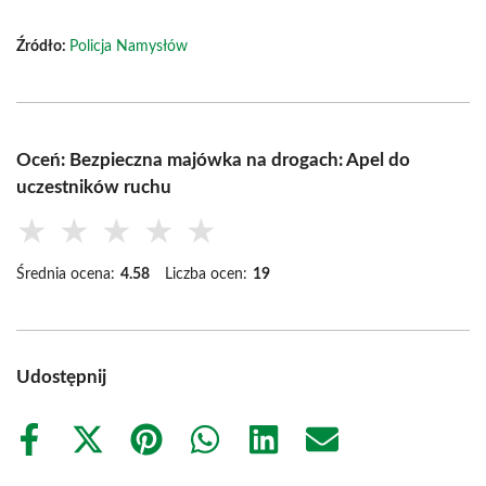
Źródło:
Policja Namysłów
Oceń: Bezpieczna majówka na drogach: Apel do
uczestników ruchu
★
★
★
★
★
Średnia ocena:
4.58
Liczba ocen:
19
Udostępnij
Share
Share
Share
Share
Share
Share
on
on
on
on
on
on
Facebook
X
Pinterest
WhatsApp
LinkedIn
Email