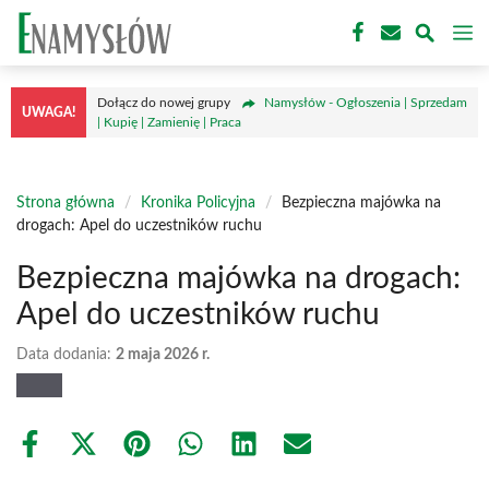
Przejdź
M
do
treści
Dołącz do nowej grupy
Namysłów - Ogłoszenia | Sprzedam
UWAGA!
| Kupię | Zamienię | Praca
Strona główna
/
Kronika Policyjna
/
Bezpieczna majówka na
drogach: Apel do uczestników ruchu
Bezpieczna majówka na drogach:
Apel do uczestników ruchu
Data dodania:
2 maja 2026 r.
Share
Share
Share
Share
Share
Share
on
on
on
on
on
on
Facebook
X
Pinterest
WhatsApp
LinkedIn
Email