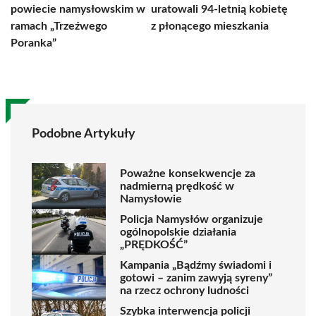
powiecie namysłowskim w
uratowali 94-letnią kobietę
ramach „Trzeźwego
z płonącego mieszkania
Poranka”
Podobne Artykuły
Poważne konsekwencje za
nadmierną prędkość w
Namysłowie
Policja Namysłów organizuje
ogólnopolskie działania
„PRĘDKOŚĆ”
Kampania „Bądźmy świadomi i
gotowi – zanim zawyją syreny”
na rzecz ochrony ludności
Szybka interwencja policji