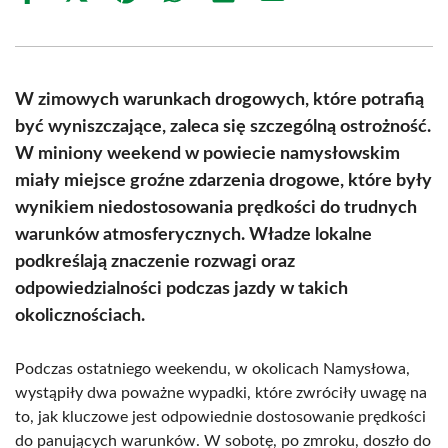
on
on
on
on
on
on
Facebook
X
Pinterest
WhatsApp
LinkedIn
Email
(Twitter)
W zimowych warunkach drogowych, które potrafią
być wyniszczające, zaleca się szczególną ostrożność.
W miniony weekend w powiecie namysłowskim
miały miejsce groźne zdarzenia drogowe, które były
wynikiem niedostosowania prędkości do trudnych
warunków atmosferycznych. Władze lokalne
podkreślają znaczenie rozwagi oraz
odpowiedzialności podczas jazdy w takich
okolicznościach.
Podczas ostatniego weekendu, w okolicach Namysłowa,
wystąpiły dwa poważne wypadki, które zwróciły uwagę na
to, jak kluczowe jest odpowiednie dostosowanie prędkości
do panujących warunków. W sobotę, po zmroku, doszło do