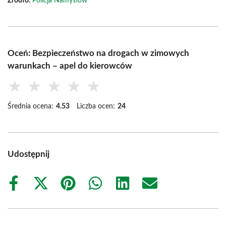
Źródło:
Policja Namysłów
Oceń: Bezpieczeństwo na drogach w zimowych
warunkach – apel do kierowców
★
★
★
★
★
Średnia ocena:
4.53
Liczba ocen:
24
Udostępnij
Share
Share
Share
Share
Share
Share
on
on
on
on
on
on
Facebook
X
Pinterest
WhatsApp
LinkedIn
Email
(Twitter)