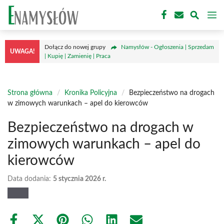
Przejdź
M
do
treści
Dołącz do nowej grupy
Namysłów - Ogłoszenia | Sprzedam
UWAGA!
| Kupię | Zamienię | Praca
Strona główna
/
Kronika Policyjna
/
Bezpieczeństwo na drogach
w zimowych warunkach – apel do kierowców
Bezpieczeństwo na drogach w
zimowych warunkach – apel do
kierowców
Data dodania:
5 stycznia 2026 r.
Share
Share
Share
Share
Share
Share