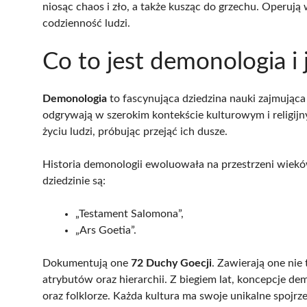
niosąc chaos i zło, a także kusząc do grzechu. Operuj
codzienność ludzi.
Co to jest demonologia i j
Demonologia
to fascynująca dziedzina nauki zajmująca 
odgrywają w szerokim kontekście kulturowym i religij
życiu ludzi, próbując przejąć ich dusze.
Historia demonologii ewoluowała na przestrzeni wieków
dziedzinie są:
„Testament Salomona”,
„Ars Goetia”.
Dokumentują one
72 Duchy Goecji
. Zawierają one nie
atrybutów oraz hierarchii. Z biegiem lat, koncepcje dem
oraz folklorze. Każda kultura ma swoje unikalne spojr