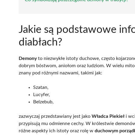
Jakie są podstawowe inf
diabłach?
Demony
to niezwykłe istoty duchowe, często kojarzone
dobrym bóstwom, aniołom oraz ludziom. W wielu mitolo
znany pod różnymi nazwami, takimi jak:
Szatan,
Lucyfer,
Belzebub,
zazwyczaj przedstawiany jest jako
Władca Piekieł
i wci
przypisują mu odmienne cechy. W królestwie demonów m
różne aspekty ich istoty oraz rolę w
duchowym porząd