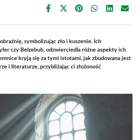
Share
Share
Share
Share
Share
Share
on
on
on
on
on
on
Facebook
X
Pinterest
WhatsApp
LinkedIn
Email
(Twitter)
raźnię, symbolizując zło i kuszenie. Ich
yfer czy Belzebub, odzwierciedla różne aspekty ich
emnice kryją się za tymi istotami, jak zbudowana jest
ze i literaturze, przybliżając ci złożoność