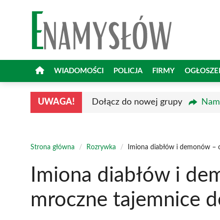
Przejdź
do
treści
WIADOMOŚCI
POLICJA
FIRMY
OGŁOSZE
UWAGA!
Dołącz do nowej grupy
Namy
Strona główna
/
Rozrywka
/
Imiona diabłów i demonów – o
Imiona diabłów i de
mroczne tajemnice d