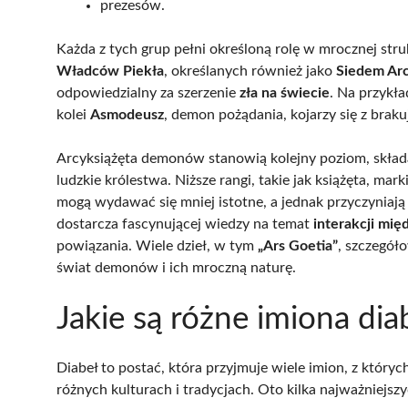
prezesów.
Każda z tych grup pełni określoną rolę w mrocznej str
Władców Piekła
, określanych również jako
Siedem A
odpowiedzialny za szerzenie
zła na świecie
. Na przykł
kolei
Asmodeusz
, demon pożądania, kojarzy się z braku
Arcyksiążęta demonów stanowią kolejny poziom, składa
ludzkie królestwa. Niższe rangi, takie jak książęta, mar
mogą wydawać się mniej istotne, a jednak przyczyniają
dostarcza fascynującej wiedzy na temat
interakcji mię
powiązania. Wiele dzieł, w tym
„Ars Goetia”
, szczegół
świat demonów i ich mroczną naturę.
Jakie są różne imiona di
Diabeł to postać, która przyjmuje wiele imion, z który
różnych kulturach i tradycjach. Oto kilka najważniejsz