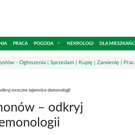
NIA
PRACA
POGODA
NEKROLOGI
DLA MIESZKAŃ
słów - Ogłoszenia | Sprzedam | Kupię | Zamienię | Prac
dkryj mroczne tajemnice demonologii
monów – odkryj
emonologii