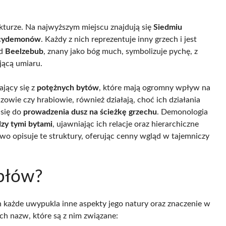
ukturze. Na najwyższym miejscu znajdują się
Siedmiu
rcydemonów
. Każdy z nich reprezentuje inny grzech i jest
ad
Beelzebub
, znany jako bóg much, symbolizuje pychę, z
jącą umiaru.
jący się z
potężnych bytów
, które mają ogromny wpływ na
kizowie czy hrabiowie, również działają, choć ich działania
 się do
prowadzenia dusz na ścieżkę grzechu
. Demonologia
dzy tymi bytami
, ujawniając ich relacje oraz hierarchiczne
owo opisuje te struktury, oferując cenny wgląd w tajemniczy
abłów?
ch każde uwypukla inne aspekty jego natury oraz znaczenie w
ych nazw, które są z nim związane: