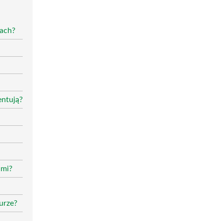
łach?
entują?
ami?
urze?