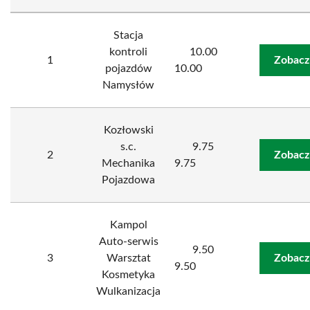
Stacja
kontroli
10.00
1
Zobacz
pojazdów
10.00
Namysłów
Kozłowski
s.c.
9.75
2
Zobacz
Mechanika
9.75
Pojazdowa
Kampol
Auto-serwis
9.50
3
Warsztat
Zobacz
9.50
Kosmetyka
Wulkanizacja