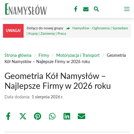
Przejdź
M
do
treści
Dołącz do nowej grupy
Namysłów - Ogłoszenia | Sprzedam
UWAGA!
| Kupię | Zamienię | Praca
Strona główna
/
Firmy
/
Motoryzacja i Transport
/
Geometria
Kół Namysłów – Najlepsze Firmy w 2026 roku
Geometria Kół Namysłów –
Najlepsze Firmy w 2026 roku
Data dodania:
1 sierpnia 2026 r.
Share
Share
Share
Share
Share
Share
on
on
on
on
on
on
Facebook
X
Pinterest
WhatsApp
LinkedIn
Email
(Twitter)