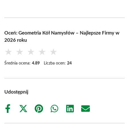
Oceń: Geometria Kół Namysłów – Najlepsze Firmy w
2026 roku
★
★
★
★
★
Średnia ocena:
4.89
Liczba ocen:
24
Udostępnij
Share
Share
Share
Share
Share
Share
on
on
on
on
on
on
Facebook
X
Pinterest
WhatsApp
LinkedIn
Email
(Twitter)