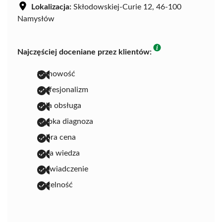
Lokalizacja:
Skłodowskiej-Curie 12, 46-100
Namysłów
Najczęściej doceniane przez klientów:
fachowość
profesjonalizm
miła obsługa
szybka diagnoza
dobra cena
duża wiedza
doświadczenie
rzetelność