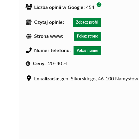
Liczba opinii w Google:
454
Czytaj opinie:
Zobacz profil
Strona www:
Pokaż stronę
Numer telefonu:
Pokaż numer
Ceny:
20–40 zł
Lokalizacja:
gen. Sikorskiego, 46-100 Namysłów