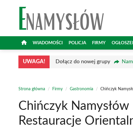
Przejdź
do
treści
WIADOMOŚCI
POLICJA
FIRMY
OGŁOSZE
UWAGA!
Dołącz do nowej grupy
Namy
Strona główna
/
Firmy
/
Gastronomia
/
Chińczyk Namysłó
Chińczyk Namysłów 
Restauracje Orienta