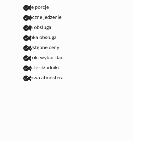
duże porcje
smaczne jedzenie
miła obsługa
szybka obsługa
przystępne ceny
szeroki wybór dań
świeże składniki
barowa atmosfera