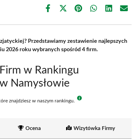
Share
Share
Share
Share
Share
Share
on
on
on
on
on
on
Facebook
X
Pinterest
WhatsApp
LinkedIn
Email
(Twitter)
zjatyckiej? Przedstawiamy zestawienie najlepszych
iu 2026 roku wybranych spośród 4 firm.
 Firm w Rankingu
h w Namysłowie
które znajdziesz w naszym rankingu.
Ocena
Wizytówka Firmy