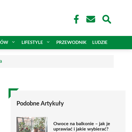
CÓW
LIFESTYLE
PRZEWODNIK
LUDZIE
a
Podobne Artykuły
Owoce na balkonie – jak je
uprawiać i jakie wybierać?