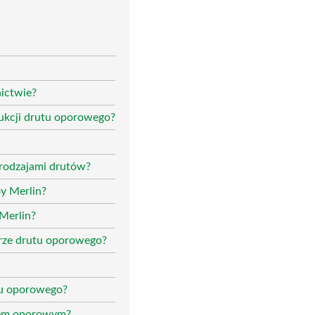
ictwie?
dukcji drutu oporowego?
 rodzajami drutów?
y Merlin?
 Merlin?
rze drutu oporowego?
tu oporowego?
utem oporowym?