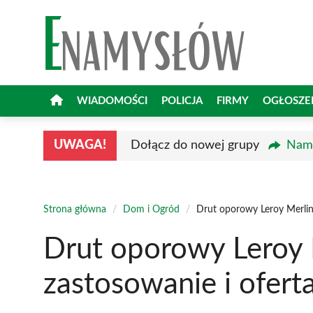
Przejdź
do
treści
WIADOMOŚCI
POLICJA
FIRMY
OGŁOSZE
UWAGA!
Dołącz do nowej grupy
Namy
Strona główna
/
Dom i Ogród
/
Drut oporowy Leroy Merlin 
Drut oporowy Leroy 
zastosowanie i ofert