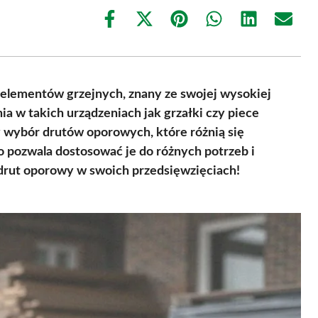
Share
Share
Share
Share
Share
Share
on
on
on
on
on
on
Facebook
X
Pinterest
WhatsApp
LinkedIn
Email
(Twitter)
 elementów grzejnych, znany ze swojej wysokiej
ia w takich urządzeniach jak grzałki czy piece
 wybór drutów oporowych, które różnią się
co pozwala dostosować je do różnych potrzeb i
 drut oporowy w swoich przedsięwzięciach!